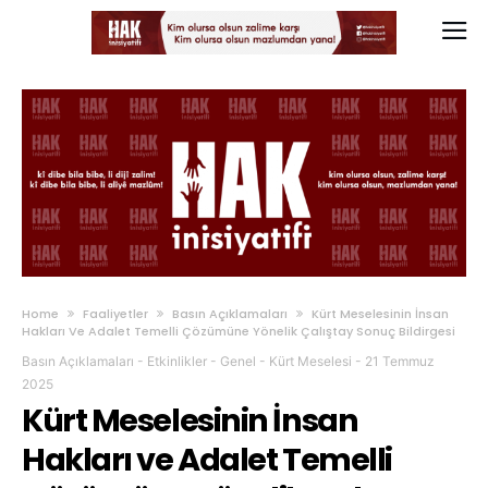
Home
Faaliyetler
Basın Açıklamaları
Kürt Meselesinin İnsan
Hakları Ve Adalet Temelli Çözümüne Yönelik Çalıştay Sonuç Bildirgesi
Basın Açıklamaları
-
Etkinlikler
-
Genel
-
Kürt Meselesi
-
21 Temmuz
2025
Kürt Meselesinin İnsan
Hakları ve Adalet Temelli