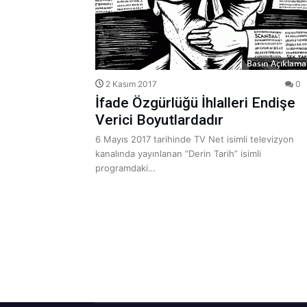
Basın Açıklamal
2 Kasım 2017
0
İfade Özgürlüğü İhlalleri Endişe
Verici Boyutlardadır
6 Mayıs 2017 tarihinde TV Net isimli televizyon
kanalında yayınlanan “Derin Tarih” isimli
programdaki…