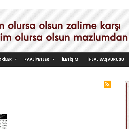
RILER
FAALIYETLER
İLETIŞIM
İHLAL BAŞVURUSU