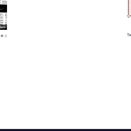
arı
Tw
0