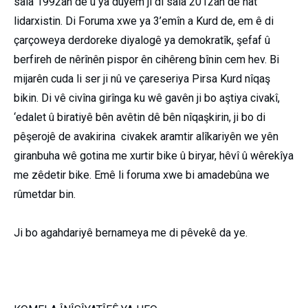
sala 1992an de û ya duyem jî di sala 2012an de hat
lidarxistin. Di Foruma xwe ya 3’emîn a Kurd de, em ê di
çarçoweya derdoreke diyalogê ya demokratîk, şefaf û
berfireh de nêrînên pispor ên cihêreng bînin cem hev. Bi
mijarên cuda li ser ji nû ve çareseriya Pirsa Kurd nîqaş
bikin. Di vê civîna girînga ku wê gavên ji bo aştiya civakî,
‘edalet û biratiyê bên avêtin dê bên nîqaşkirin, ji bo di
pêşerojê de avakirina civakek aramtir alîkariyên we yên
giranbuha wê gotina me xurtir bike û biryar, hêvî û wêrekîya
me zêdetir bike. Emê li foruma xwe bi amadebûna we
rûmetdar bin.
Ji bo agahdariyê bernameya me di pêvekê da ye.