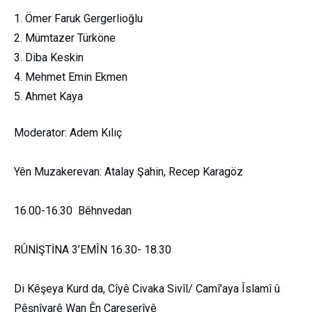
Ömer Faruk Gergerlioğlu
Mümtazer Türköne
Diba Keskin
Mehmet Emin Ekmen
Ahmet Kaya
Moderator: Adem Kılıç
Yên Muzakerevan: Atalay Şahin, Recep Karagöz
16.00-16.30 Bêhnvedan
RÛNİŞTİNA 3’EMÎN 16.30- 18.30
Di Kêşeya Kurd da, Cîyê Civaka Sivîl/ Camî’aya Îslamî û
Pêşnîyarê Wan Ên Çareserîyê