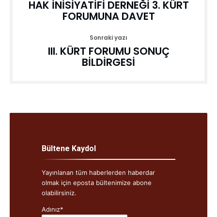
HAK İNİSİYATİFİ DERNEĞİ 3. KÜRT
FORUMUNA DAVET
Sonraki yazı
III. KÜRT FORUMU SONUÇ
BİLDİRGESİ
Bültene Kaydol
Yayınlanan tüm haberlerden haberdar
olmak için eposta bültenimize abone
olabilirsiniz.
Adınız*