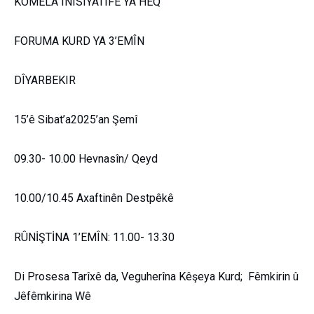
KOMELA ÎNÎSÎYATÎFÊ YA HEQ
FORUMA KURD YA 3’EMÎN
DÎYARBEKIR
15’ê Sibat’a2025’an Şemî
09.30- 10.00 Hevnasîn/ Qeyd
10.00/10.45 Axaftinên Destpêkê
RÛNİŞTİNA 1’EMÎN: 11.00- 13.30
Di Prosesa Tarîxê da, Veguherîna Kêşeya Kurd; Fêmkirin û
Jêfêmkirina Wê