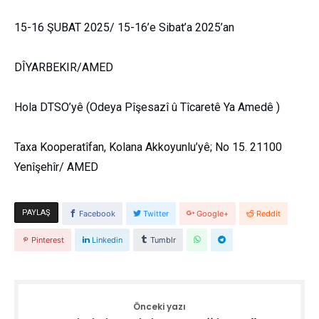
15-16 ŞUBAT 2025/ 15-16’e Sibat’a 2025’an
DÎYARBEKIR/AMED
Hola DTSO’yê (Odeya Pîşesazî û Tîcaretê Ya Amedê )
Taxa Kooperatîfan, Kolana Akkoyunlu’yê; No 15. 21100
Yenîşehîr/ AMED
PAYLAŞ
Facebook
Twitter
Google+
Reddit
Pinterest
Linkedin
Tumblr
Önceki yazı