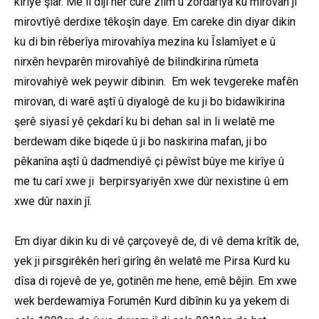
kirîye şîar. Me li dijî her cure zilm û zordariya ku mirovan ji
mirovtîyê derdixe têkoşîn daye. Em careke din diyar dikin
ku di bin rêberîya mirovahîya mezina ku Îslamîyet e û
nirxên hevparên mirovahîyê de bilindkirina rûmeta
mirovahiyê wek peywir dibinin. Em wek tevgereke mafên
mirovan, di warê aştî û diyalogê de ku ji bo bidawîkirina
şerê siyasî yê çekdarî ku bi dehan sal in li welatê me
berdewam dike biqede û ji bo naskirina mafan, ji bo
pêkanîna aştî û dadmendiyê çi pêwîst bûye me kirîye û
me tu carî xwe ji berpirsyariyên xwe dûr nexistine û em
xwe dûr naxin jî.
Em diyar dikin ku di vê çarçoveyê de, di vê dema krîtîk de,
yek ji pirsgirêkên herî girîng ên welatê me Pirsa Kurd ku
dîsa di rojevê de ye, gotinên me hene, emê bêjin. Em xwe
wek berdewamiya Forumên Kurd dibînin ku ya yekem di