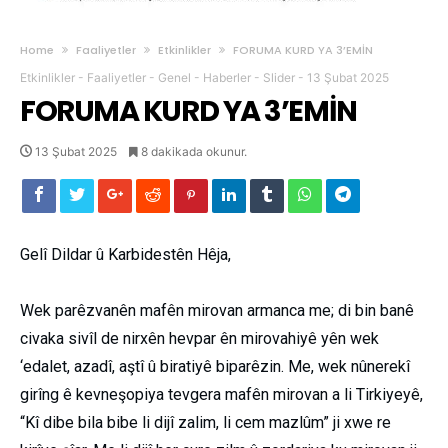
Home
Faaliyetler
Etkinlikler
FORUMA KURD YA 3’EMİN
Etkinlikler
-
Faaliyetler
-
Genel
-
Haberler
-
Slider
-
13 Şubat 2025
FORUMA KURD YA 3’EMİN
13 Şubat 2025
8 dakikada okunur.
Gelî Dildar û Karbidestên Hêja,
Wek parêzvanên mafên mirovan armanca me; di bin banê
civaka sivîl de nirxên hevpar ên mirovahiyê yên wek
‘edalet, azadî, aştî û biratiyê biparêzin. Me, wek nûnerekî
girîng ê kevneşopiya tevgera mafên mirovan a li Tirkiyeyê,
“Kî dibe bila bibe li dijî zalim, li cem mazlûm” ji xwe re