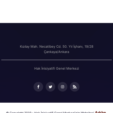
Kızılay Mah. Necatibey Cd. 50. Yıl İşhanı, 19/28
Çankaya/Ankara
Hak İnisiyatifi Genel Merkezi
Arkhe.
© Copyright 2019 - Hak İnisiyatifi Genel Merkezi'nin Websitesi