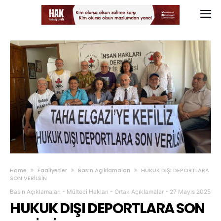
Home
Faaliyetler
Basın Açıklamaları
HUKUK DIŞI DEPORTLARA
SON VERİLSİN
Basın Açıklamaları
-
Mülteci Hakları
-
Ortak Açıklamalar
-
27 Mayıs 2025
HUKUK DIŞI DEPORTLARA SON