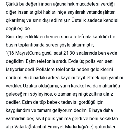
Çünkü bu değerli insan uğruna hak mücadelesi verdiği
diğer insanlar gibi hakları hiçe sayılarak vatandaşlıktan
çıkarılmış ve sınır dışı edilmiştir. Üstelik sadece kendisi
değil eşi de…
Sınır dışı edildikten hemen sonra telefonla katıldığı bir
basın toplantısında süreci şöyle aktarmıştır;
“(16 Mayıs)Cuma günü, saat 21.30 sıralarında ben evde
değildim. Eşim telefonla aradı. Evde üç polis var, seni
istiyorlar dedi. Polislere telefonda neden geldiklerini
sordum. Bu binadaki adres kaydını teyit etmek için yanıtını
verdiler. Uzakta olduğumu, yarın karakol ya da muhtarlığa
geleceğimi söyleyince, o zaman eşini gözaltına alırız
dediler. Eşim de tüp bebek tedavisi gördüğü için
kaygılandım ve tamam geliyorum dedim. Binaya daha
varmadan beş sivil polis yanıma geldi ve beni sokaktan
alıp Vatan’a(İstanbul Emniyet Müdürlüğü’ne) götürdüler.