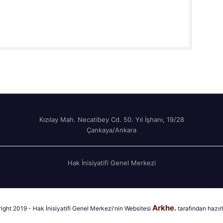
Kızılay Mah. Necatibey Cd. 50. Yıl İşhanı, 19/28
Çankaya/Ankara
Hak İnisiyatifi Genel Merkezi
Arkhe.
ght 2019 - Hak İnisiyatifi Genel Merkezi'nin Websitesi
tarafından hazırl