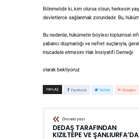
Bilinmelidir ki, kim olursa olsun, herkesin y
devletlerce sağlanmak zorundadır. Bu, hükümet
Bu nedenle, hükümetin böylesi toplumsal inf
yabancı düşmanlığı ve nefret suçlarıyla, gerek
mücadele etmesini Hak İnisiyatifi Derneği
olarak bekliyoruz.
PAYLAŞ
Facebook
Twitter
Google+
Önceki yazı
DEDAŞ TARAFINDAN
KIZILTEPE VE ŞANLIURFA’DA