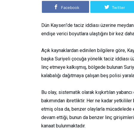
Facebook
Twitter
Dün Kayseri’de taciz iddiası üzerine meydana 
endişe verici boyutlara ulaştığını bir kez dah
Açık kaynaklardan edinilen bilgilere göre, Kay
başka Suriyeli çocuğa yönelik taciz iddiası ü
linç etmeye kalkışmış, bölgede bulunan Suriye
kalabalığı dağıtmaya çalışan beş polisi yarala
Bu olay, sistematik olarak kışkırtılan yaban
bakımından ibretliktir. Her ne kadar yetkililer
etmiş olsa da, benzer olaylarla mücadelede et
devam ettiği, bunun da benzer linç girişimle
kanaat bulunmaktadır.