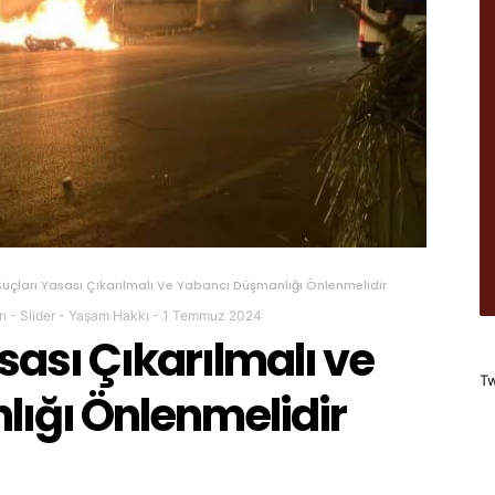
Suçları Yasası Çıkarılmalı Ve Yabancı Düşmanlığı Önlenmelidir
rı
-
Slider
-
Yaşam Hakkı
-
1 Temmuz 2024
sası Çıkarılmalı ve
Tw
ığı Önlenmelidir