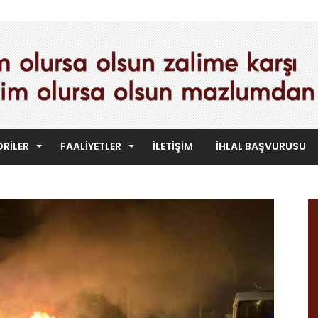
RILER
FAALIYETLER
İLETIŞIM
İHLAL BAŞVURUSU