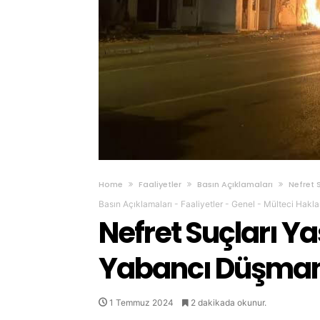
Home
Faaliyetler
Basın Açıklamaları
Nefret 
Basın Açıklamaları
-
Faaliyetler
-
Genel
-
Mülteci Hakla
Nefret Suçları Ya
Yabancı Düşmanl
1 Temmuz 2024
2 dakikada okunur.