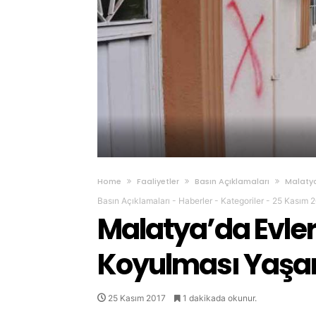
Home
Faaliyetler
Basın Açıklamaları
Malatya
Basın Açıklamaları
-
Haberler
-
Kategoriler
-
25 Kasım 
Malatya’da Evler
Koyulması Yaşam
25 Kasım 2017
1 dakikada okunur.