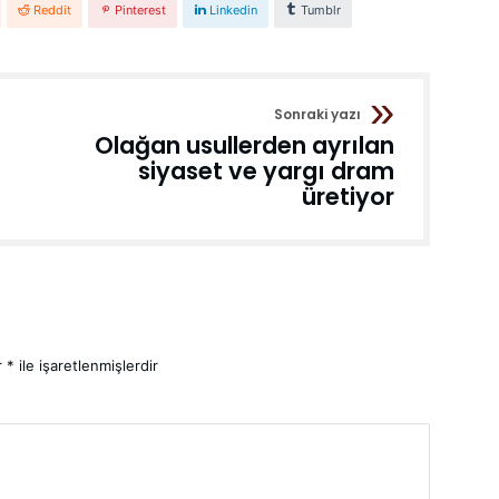
Reddit
Pinterest
Linkedin
Tumblr
Sonraki yazı
Olağan usullerden ayrılan
siyaset ve yargı dram
üretiyor
r
*
ile işaretlenmişlerdir