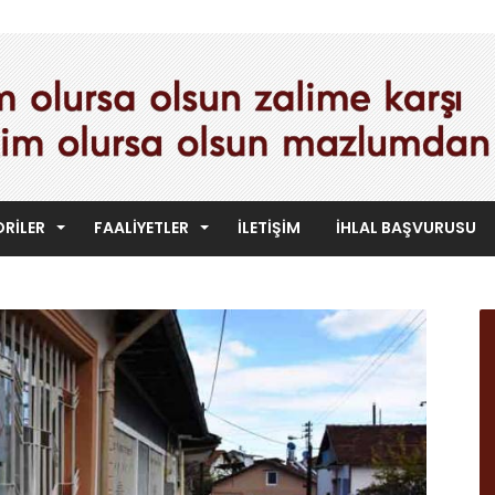
RILER
FAALIYETLER
İLETIŞIM
İHLAL BAŞVURUSU