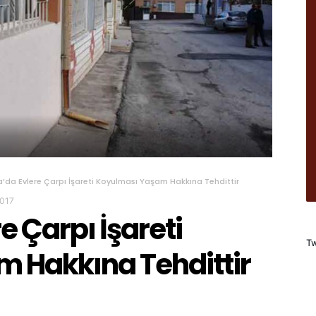
’da Evlere Çarpı İşareti Koyulması Yaşam Hakkına Tehdittir
2017
e Çarpı İşareti
Tw
 Hakkına Tehdittir