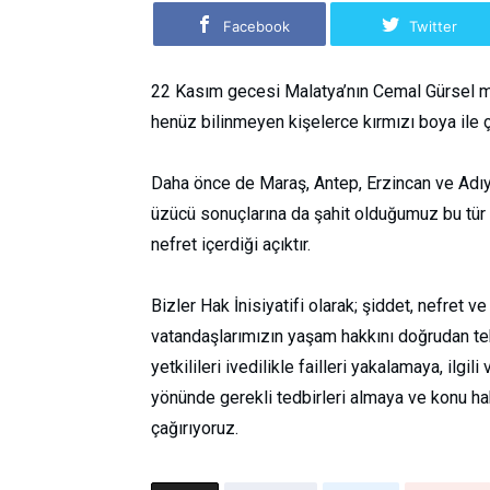
Facebook
Twitter
22 Kasım gecesi Malatya’nın Cemal Gürsel ma
henüz bilinmeyen kişelerce kırmızı boya ile ça
Daha önce de Maraş, Antep, Erzincan ve Adı
üzücü sonuçlarına da şahit olduğumuz bu tür 
nefret içerdiği açıktır.
Bizler Hak İnisiyatifi olarak; şiddet, nefret 
vatandaşlarımızın yaşam hakkını doğrudan tehd
yetkilileri ivedilikle failleri yakalamaya, ilg
yönünde gerekli tedbirleri almaya ve konu h
çağırıyoruz.