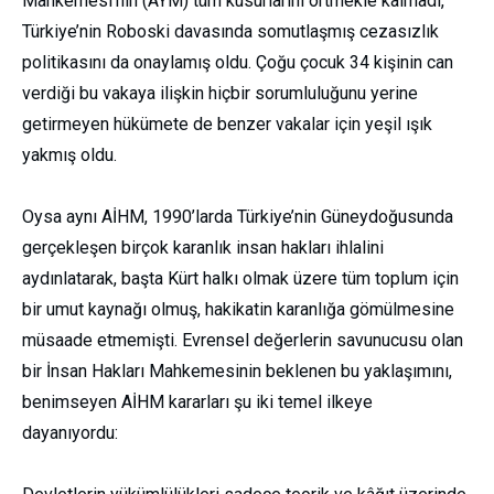
Mahkemesi’nin (AYM) tüm kusurlarını örtmekle kalmadı,
Türkiye’nin Roboski davasında somutlaşmış cezasızlık
politikasını da onaylamış oldu. Çoğu çocuk 34 kişinin can
verdiği bu vakaya ilişkin hiçbir sorumluluğunu yerine
getirmeyen hükümete de benzer vakalar için yeşil ışık
yakmış oldu.
Oysa aynı AİHM, 1990’larda Türkiye’nin Güneydoğusunda
gerçekleşen birçok karanlık insan hakları ihlalini
aydınlatarak, başta Kürt halkı olmak üzere tüm toplum için
bir umut kaynağı olmuş, hakikatin karanlığa gömülmesine
müsaade etmemişti. Evrensel değerlerin savunucusu olan
bir İnsan Hakları Mahkemesinin beklenen bu yaklaşımını,
benimseyen AİHM kararları şu iki temel ilkeye
dayanıyordu: