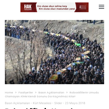
Home
Faaliyetler
Basın Açıklamaları
Roboskîlilerin Umudu
Olamayan AİHM Kendi Sonunu Da Kaçınılmaz Kılar!
Basın Açıklamaları
-
Kürt Meselesi
-
Slider
-
23 Mayıs 2018