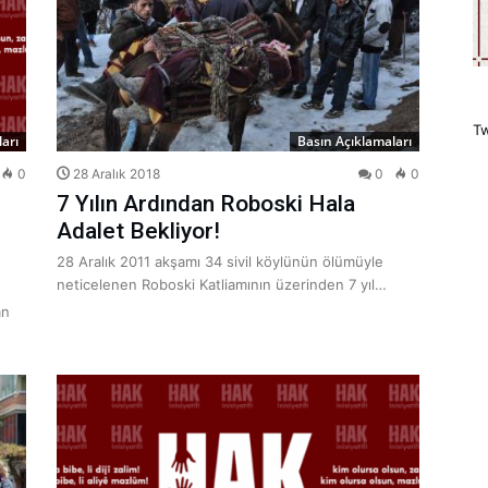
Tw
arı
Basın Açıklamaları
0
28 Aralık 2018
0
0
7 Yılın Ardından Roboski Hala
Adalet Bekliyor!
28 Aralık 2011 akşamı 34 sivil köylünün ölümüyle
neticelenen Roboski Katliamının üzerinden 7 yıl…
an