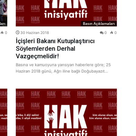
arı
Basın Açıklamaları
0
30 Haziran 2018
0
0
İçişleri Bakanı Kutuplaştırıcı
Söylemlerden Derhal
Vazgeçmelidir!
Basına ve kamuoyuna yansıyan haberlere göre; 25
Haziran 2018 günü, Ağrı iline bağlı Doğubayazıt…