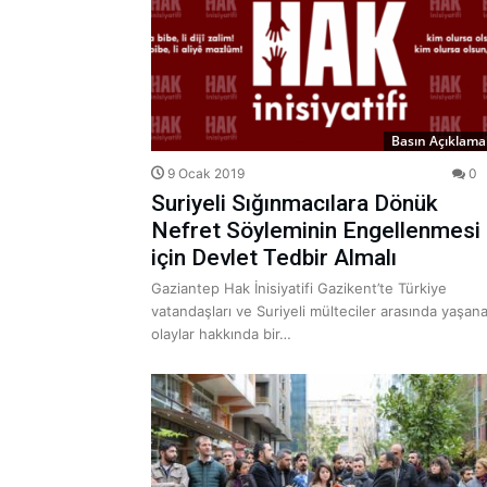
Basın Açıklamal
9 Ocak 2019
0
Suriyeli Sığınmacılara Dönük
Nefret Söyleminin Engellenmesi
için Devlet Tedbir Almalı
Gaziantep Hak İnisiyatifi Gazikent’te Türkiye
vatandaşları ve Suriyeli mülteciler arasında yaşan
olaylar hakkında bir…