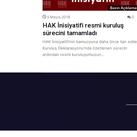
Basın Açıklamal
5 Mayıs 2018
0
HAK İnisiyatifi resmi kuruluş
sürecini tamamladı
HAK İnisiyatifi’nin kamuoyuna daha önce ilan edil
Kuruluş Deklarasyonu’nda özetlenen sürecin
ardından resmi kuruluşumuzun…