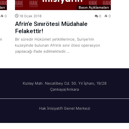
arı
Basın Açıklamaları
0
18 Ocak 2018
0
0
Afrin’e Sınırötesi Müdahale
Felakettir!
en
Bir süredir Hükümet yetkililerince, Suriye’nin
kuzeyinde bulunan Afrin’e sınır ötesi operasyon
yapılacağı ifade edilmektedir.…
Kızılay Mah. Necatibey Cd. 50. Yıl İşhanı, 19/28
Çankaya/Ankara
Hak İnisiyatifi Genel Merkezi