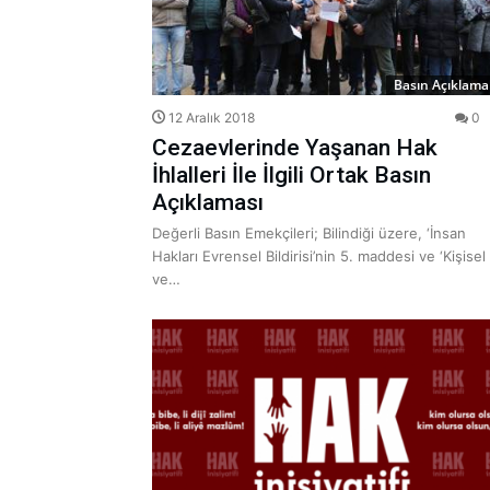
Basın Açıklamal
12 Aralık 2018
0
Cezaevlerinde Yaşanan Hak
İhlalleri İle İlgili Ortak Basın
Açıklaması
Değerli Basın Emekçileri; Bilindiği üzere, ‘İnsan
Hakları Evrensel Bildirisi’nin 5. maddesi ve ‘Kişisel
ve…