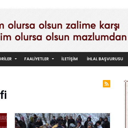
RILER
FAALIYETLER
İLETIŞIM
İHLAL BAŞVURUSU
fi