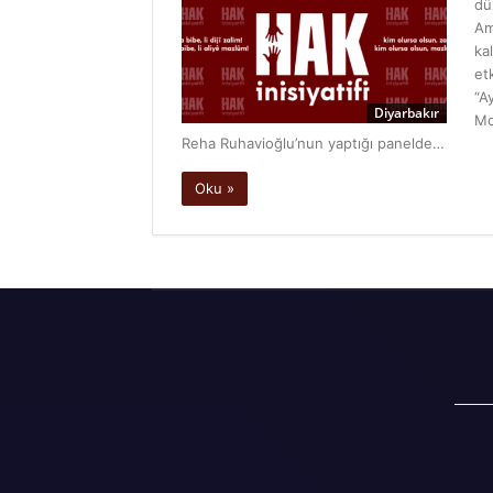
dü
Am
ka
et
“A
Diyarbakır
Mo
Reha Ruhavioğlu’nun yaptığı panelde…
Oku »