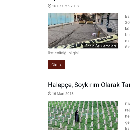
16 Haziran 2018
Ba
20
kö
be
el
Basın Açıklamaları
öl
üstlenildiği bilgisi…
Oku »
Halepçe, Soykırım Olarak Ta
16 Mart 2018
Bi
re
he
ge
Ir