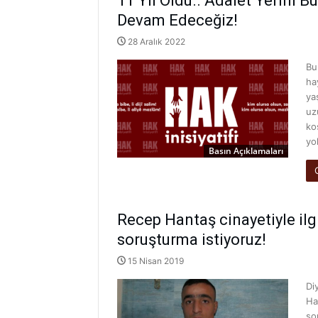
11 Yıl Oldu.. Adalet Yerini
Devam Edeceğiz!
28 Aralık 2022
Bu
ha
ya
uz
ko
yo
Basın Açıklamaları
Recep Hantaş cinayetiyle ilgi
soruşturma istiyoruz!
15 Nisan 2019
Di
Ha
so