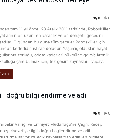
 Buluncaya Dek Roboski Demeye
0
0
ndan tam 11 yıl önce, 28 Aralık 2011 tarihinde, Roboskililer
yatlarının en uzun, en karanlık ve en dehşetli gecesini
şadılar. O günden bu güne tüm geceler Roboskililer için
undur, kederlidir, ıstırap doludur. Yaşamış oldukları hayat
şullarının zorluğu, adeta kaderleri hükmüne gelmiş kronik
ksulluğa çare bulmak için, tek geçim kaynakları ‘‘yapay…
Oku »
li doğru bilgilendirme ve adil
0
0
yarbakır Valiliği ve Emniyet Müdürlüğü’ne Çağrı: Recep
ntaş cinayetiyle ilgili doğru bilgilendirme ve adil
ruşturma istiyoruz! Açık kaynaklardan edinilen bilgilere