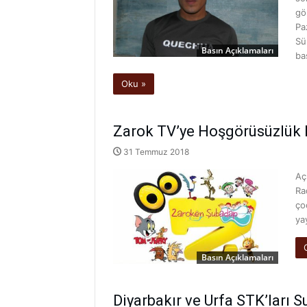
gö
Pa
Sü
Basın Açıklamaları
ba
Oku »
Zarok TV’ye Hoşgörüsüzlük 
31 Temmuz 2018
Aç
Ra
ço
ya
Basın Açıklamaları
Diyarbakır ve Urfa STK’ları S