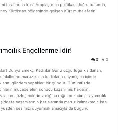
jimi tarafından Irak’ı Araplaştırma politikası doğrultusunda,
ney Kürdistan bölgesinde gelişen Kürt muhalefetini
ımcılık Engellenmelidir!
0
0
Mart Dünya Emekçi Kadınlar Günü özgürlüğü kısıtlanan,
k ihlallerine maruz kalan kadınların dayanışma içinde
klarını gündem yaptıkları bir gündür. Günümüzde,
dınların mücadeleleri sonucu kazanılmış hakların,
zalanan sözleşmelerin varlığına rağmen kadınlar ayrımcılık
 şiddete yaşamlarının her alanında maruz kalmaktadır. İşte
 yüzden sesimizi duyurmak amacıyla da bugünü