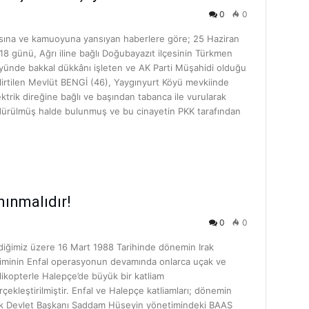
0
0
sına ve kamuoyuna yansıyan haberlere göre; 25 Haziran
18 günü, Ağrı iline bağlı Doğubayazıt ilçesinin Türkmen
yünde bakkal dükkânı işleten ve AK Parti Müşahidi olduğu
lirtilen Mevlüt BENGİ (46), Yaygınyurt Köyü mevkiinde
ektrik direğine bağlı ve başından tabanca ile vurularak
dürülmüş halde bulunmuş ve bu cinayetin PKK tarafından
nınmalıdır!
0
0
ldiğimiz üzere 16 Mart 1988 Tarihinde dönemin Irak
jiminin Enfal operasyonun devamında onlarca uçak ve
likopterle Halepçe’de büyük bir katliam
rçekleştirilmiştir. Enfal ve Halepçe katliamları; dönemin
ak Devlet Başkanı Saddam Hüseyin yönetimindeki BAAS