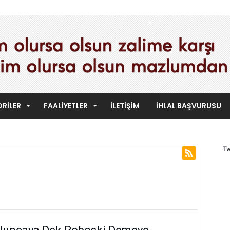
RILER
FAALIYETLER
İLETIŞIM
İHLAL BAŞVURUSU
Tw