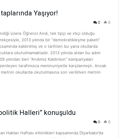
taplarında Yaşıyor!
0
0
lindiği üzere Öğrenci Andı, tek tipçi ve ırkçı olduğu
rekçesiyle, 2013 yılında bir “demokratikleşme paketi”
psamında kaldırılmış ve o tarihten bu yana okullarda
cuklara okutulmamaktadır. 2013 yılında atılan bu adım
09 yılından beri “Andımız Kaldırılsın” kampanyaları
zenleyen tarafımızca memnuniyetle karşılanmıştı. Ancak
 metnin okullarda okutulmasına son verilirken metnin
politik Halleri” konuşuldu
0
0
san Hakları Haftası etkinlikleri kapsamında Diyarbakır’da