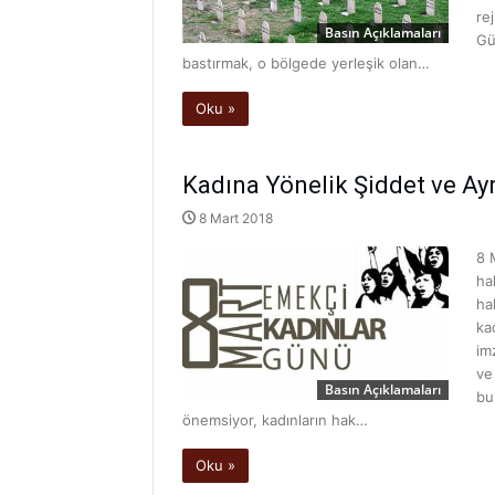
re
Basın Açıklamaları
Gü
bastırmak, o bölgede yerleşik olan…
Oku »
Kadına Yönelik Şiddet ve Ayr
8 Mart 2018
8 
ha
ha
ka
im
ve
Basın Açıklamaları
bu
önemsiyor, kadınların hak…
Oku »