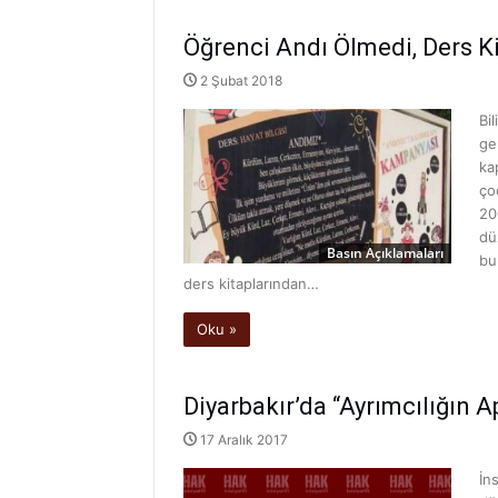
Öğrenci Andı Ölmedi, Ders Ki
2 Şubat 2018
Bi
ge
ka
ço
20
dü
Basın Açıklamaları
bu
ders kitaplarından…
Oku »
Diyarbakır’da “Ayrımcılığın A
17 Aralık 2017
İn