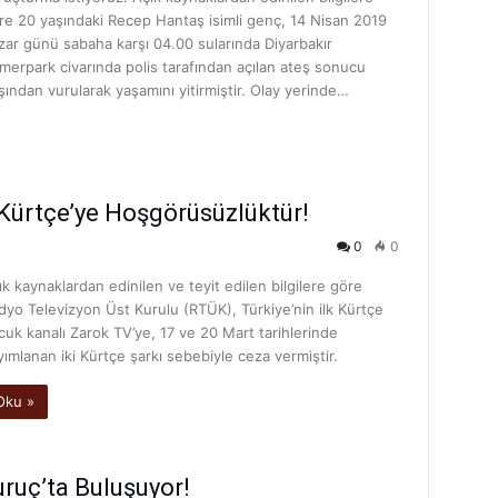
re 20 yaşındaki Recep Hantaş isimli genç, 14 Nisan 2019
zar günü sabaha karşı 04.00 sularında Diyarbakır
merpark civarında polis tarafından açılan ateş sonucu
şından vurularak yaşamını yitirmiştir. Olay yerinde…
Kürtçe’ye Hoşgörüsüzlüktür!
0
0
ık kaynaklardan edinilen ve teyit edilen bilgilere göre
dyo Televizyon Üst Kurulu (RTÜK), Türkiye’nin ilk Kürtçe
cuk kanalı Zarok TV’ye, 17 ve 20 Mart tarihlerinde
yımlanan iki Kürtçe şarkı sebebiyle ceza vermiştir.
Oku »
uruç’ta Buluşuyor!