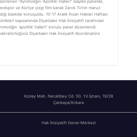
zenlenen “Ayrımcılığın ‘Apolitik’ Halleri” başlıklı panelde,
edspor ve Kürtçe çizgi film kanalı Zarok Tv’nin maruz
ldığı baskılar konuşuldu. 10-17 Aralık İnsan Hakları Haftası
kinlikleri kapsamında Diyarbakır Hak İnisiyatifi tarafından
yrımcılığın ‘apolitik’ halleri” konulu panel düzenlendi.
deratörlüğünü Diyarbakır Hak İnisiyatifi Koordinatörü
Kızılay Mah. Necatibey Cd. 50. Yıl İşhanı, 19/28
Çankaya/Ankara
Hak İnisiyatifi Genel Merkezi