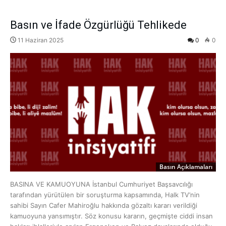
Basın ve İfade Özgürlüğü Tehlikede
11 Haziran 2025
0
0
Basın Açıklamaları
BASINA VE KAMUOYUNA İstanbul Cumhuriyet Başsavcılığı
tarafından yürütülen bir soruşturma kapsamında, Halk TV’nin
sahibi Sayın Cafer Mahiroğlu hakkında gözaltı kararı verildiği
kamuoyuna yansımıştır. Söz konusu kararın, geçmişte ciddi insan