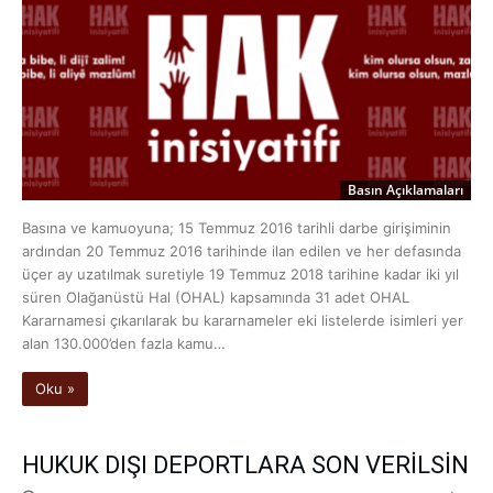
Basın Açıklamaları
Basına ve kamuoyuna; 15 Temmuz 2016 tarihli darbe girişiminin
ardından 20 Temmuz 2016 tarihinde ilan edilen ve her defasında
üçer ay uzatılmak suretiyle 19 Temmuz 2018 tarihine kadar iki yıl
süren Olağanüstü Hal (OHAL) kapsamında 31 adet OHAL
Kararnamesi çıkarılarak bu kararnameler eki listelerde isimleri yer
alan 130.000’den fazla kamu…
Oku »
HUKUK DIŞI DEPORTLARA SON VERİLSİN