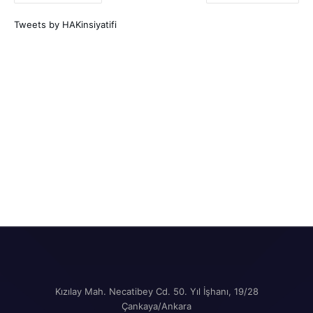
Tweets by HAKinsiyatifi
Kızılay Mah. Necatibey Cd. 50. Yıl İşhanı, 19/28
Çankaya/Ankara