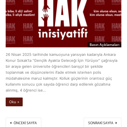
Basın Açıklamaları
26 Nisan 2025 tarihinde kamuoyuna yansıyan kadarıyla Ankara
Konur Sokak’ta “Gençlik Ayakta Geleceği İçin Yürüyor” çağrısıyla
bir araya gelen üniversite öğrencileri barışçıl bir şekilde
toplanmak ve düşüncelerini ifade etmek isterken polis
müdahalesine maruz kalmıştır. Kolluk güçlerinin orantısız güç
kullanımı sonucu çok sayıda öğrenci darp edilerek gözaltına
alınmış, 4 öğrenci ise…
Oku »
ÖNCEKI SAYFA
SONRAKI SAYFA