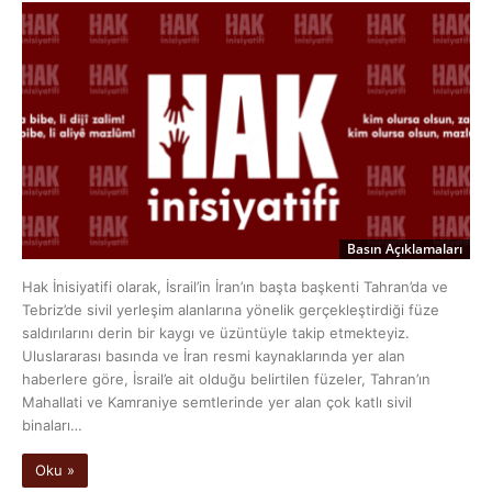
Basın Açıklamaları
Hak İnisiyatifi olarak, İsrail’in İran’ın başta başkenti Tahran’da ve
Tebriz’de sivil yerleşim alanlarına yönelik gerçekleştirdiği füze
saldırılarını derin bir kaygı ve üzüntüyle takip etmekteyiz.
Uluslararası basında ve İran resmi kaynaklarında yer alan
haberlere göre, İsrail’e ait olduğu belirtilen füzeler, Tahran’ın
Mahallati ve Kamraniye semtlerinde yer alan çok katlı sivil
binaları…
Oku »