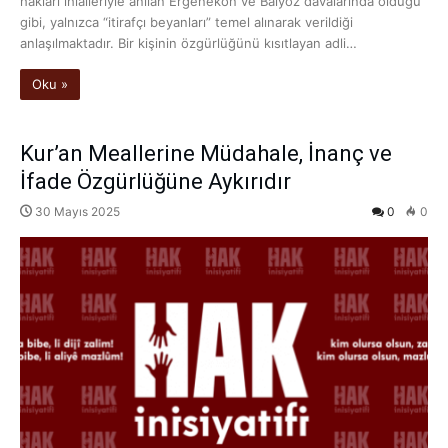
hakları ihlalleriyle anılan Ergenekon ve Balyoz davalarında olduğu
gibi, yalnızca “itirafçı beyanları” temel alınarak verildiği
anlaşılmaktadır. Bir kişinin özgürlüğünü kısıtlayan adli…
Oku »
Kur’an Meallerine Müdahale, İnanç ve
İfade Özgürlüğüne Aykırıdır
30 Mayıs 2025
0
0