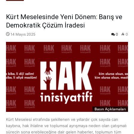
Kürt Meselesinde Yeni Dönem: Barış ve
Demokratik Çözüm İradesi
14 Mayıs 2025
0
0
Basın Açıklamaları
Kürt Meselesi etrafında şekillenen ve yıllardır çok sayıda can
kaybına, hak ihlaline ve toplumsal ayrışmaya neden olan çatışmalı
sürecin sona erebileceğine dair gelen haberler, toplumun tüm