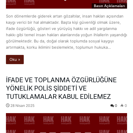
Basın Açıklamaları
Son dönemlerde giderek artan gözaltılar, insan hakları açısından
kaygı verici bir hal almaktadır. Başta kişi güvenliği olmak üzere,
ifade özgürlüğü, gösteri ve yürüyüş hakkı ve adil yargılanma
hakkı gibi temel insan hakları alanlarında yoğun ihlallerin yaşandığı
görülmektedir. Bu da, doğal olarak toplumda sosyal kaygıyı
artırmakta, korku iklimini beslemekte, toplumun hukuka…
Oku »
İFADE VE TOPLANMA ÖZGÜRLÜĞÜNE
YÖNELİK POLİS ŞİDDETİ VE
TUTUKLAMALAR KABUL EDİLEMEZ
28 Nisan 2025
0
0