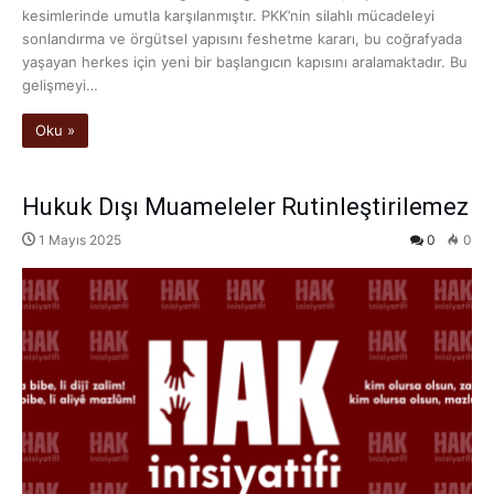
kesimlerinde umutla karşılanmıştır. PKK’nin silahlı mücadeleyi
sonlandırma ve örgütsel yapısını feshetme kararı, bu coğrafyada
yaşayan herkes için yeni bir başlangıcın kapısını aralamaktadır. Bu
gelişmeyi…
Oku »
Hukuk Dışı Muameleler Rutinleştirilemez
1 Mayıs 2025
0
0