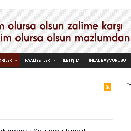
RILER
FAALIYETLER
İLETIŞIM
İHLAL BAŞVURUSU
Tw