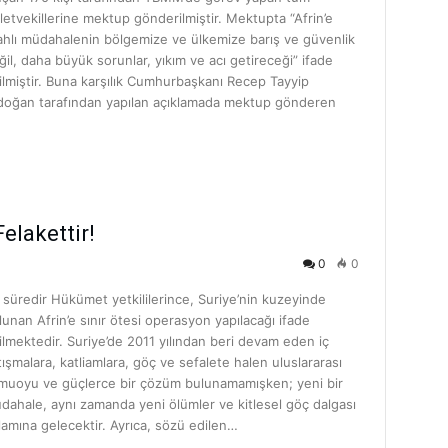
lletvekillerine mektup gönderilmiştir. Mektupta “Afrin’e
lahlı müdahalenin bölgemize ve ülkemize barış ve güvenlik
ğil, daha büyük sorunlar, yıkım ve acı getireceği” ifade
ilmiştir. Buna karşılık Cumhurbaşkanı Recep Tayyip
doğan tarafından yapılan açıklamada mektup gönderen
elakettir!
0
0
r süredir Hükümet yetkililerince, Suriye’nin kuzeyinde
lunan Afrin’e sınır ötesi operasyon yapılacağı ifade
ilmektedir. Suriye’de 2011 yılından beri devam eden iç
tışmalara, katliamlara, göç ve sefalete halen uluslararası
muoyu ve güçlerce bir çözüm bulunamamışken; yeni bir
dahale, aynı zamanda yeni ölümler ve kitlesel göç dalgası
lamına gelecektir. Ayrıca, sözü edilen…