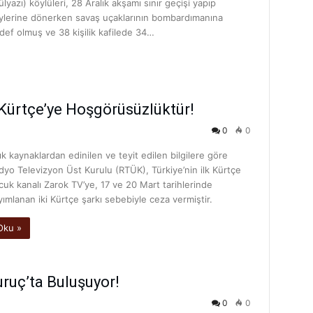
ülyazı) köylüleri, 28 Aralık akşamı sınır geçişi yapıp
ylerine dönerken savaş uçaklarının bombardımanına
def olmuş ve 38 kişilik kafilede 34…
Kürtçe’ye Hoşgörüsüzlüktür!
0
0
ık kaynaklardan edinilen ve teyit edilen bilgilere göre
dyo Televizyon Üst Kurulu (RTÜK), Türkiye’nin ilk Kürtçe
cuk kanalı Zarok TV’ye, 17 ve 20 Mart tarihlerinde
yımlanan iki Kürtçe şarkı sebebiyle ceza vermiştir.
Oku »
uruç’ta Buluşuyor!
0
0