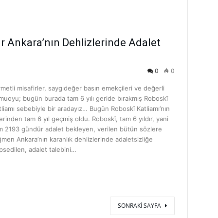
r Ankara’nın Dehlizlerinde Adalet
0
0
ymetli misafirler, saygıdeğer basın emekçileri ve değerli
muoyu; bugün burada tam 6 yılı geride bırakmış Roboskî
tliamı sebebiyle bir aradayız… Bugün Roboskî Katliamı’nın
erinden tam 6 yıl geçmiş oldu. Roboskî, tam 6 yıldır, yani
m 2193 gündür adalet bekleyen, verilen bütün sözlere
ğmen Ankara’nın karanlık dehlizlerinde adaletsizliğe
psedilen, adalet talebini…
SONRAKI SAYFA