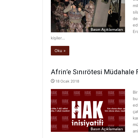
mi
si
de
ed
Basın Açıklamaları
Er
kişiler…
Oku »
Afrin’e Sınırötesi Müdahale F
18 Ocak 2018
Bi
bu
ed
ça
ka
mü
Basın Açıklamaları
an