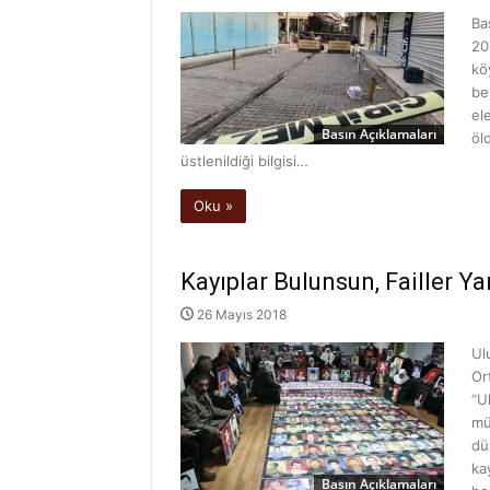
Ba
20
kö
be
el
Basın Açıklamaları
öl
üstlenildiği bilgisi…
Oku »
Kayıplar Bulunsun, Failler Ya
26 Mayıs 2018
Ul
Or
“U
mü
dü
ka
Basın Açıklamaları