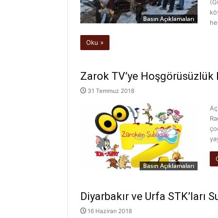
(G
kö
Basın Açıklamaları
he
Oku »
Zarok TV’ye Hoşgörüsüzlük 
31 Temmuz 2018
Aç
Ra
ço
ya
Basın Açıklamaları
Diyarbakır ve Urfa STK’ları S
16 Haziran 2018