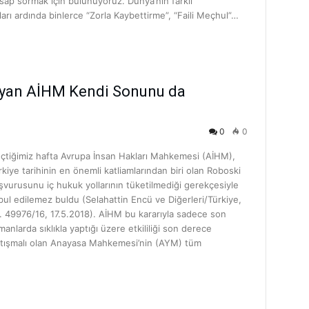
sap sormak için bulunuyoruz. Dünya’nın farklı
rı ardında binlerce “Zorla Kaybettirme”, “Faili Meçhul”…
ayan AİHM Kendi Sonunu da
0
0
çtiğimiz hafta Avrupa İnsan Hakları Mahkemesi (AİHM),
rkiye tarihinin en önemli katliamlarından biri olan Roboski
şvurusunu iç hukuk yollarının tüketilmediği gerekçesiyle
bul edilemez buldu (Selahattin Encü ve Diğerleri/Türkiye,
. 49976/16, 17.5.2018). AİHM bu kararıyla sadece son
manlarda sıklıkla yaptığı üzere etkililiği son derece
rtışmalı olan Anayasa Mahkemesi’nin (AYM) tüm