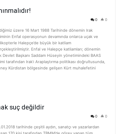
nınmalıdır!
0
0
ldiğimiz üzere 16 Mart 1988 Tarihinde dönemin Irak
jiminin Enfal operasyonun devamında onlarca uçak ve
likopterle Halepçe’de büyük bir katliam
rçekleştirilmiştir. Enfal ve Halepçe katliamları; dönemin
ak Devlet Başkanı Saddam Hüseyin yönetimindeki BAAS
jimi tarafından Irak’ı Araplaştırma politikası doğrultusunda,
ney Kürdistan bölgesinde gelişen Kürt muhalefetini
ak suç değildir
0
0
.01.2018 tarihinde çeşitli aydın, sanatçı ve yazarlardan
uşan 170 kişi tarafından TBMM’de görev yapan tüm