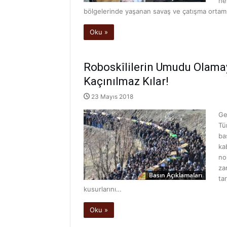
he
bölgelerinde yaşanan savaş ve çatışma ortamla
Oku »
Roboskîlilerin Umudu Olam
Kaçınılmaz Kılar!
23 Mayıs 2018
Ge
Tü
ba
ka
no
za
Basın Açıklamaları
ta
kusurlarını…
Oku »