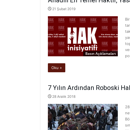
Anadili En Temel Haktır, Yas
21 Şubat 2019
Bi
ta
ta
ya
to
ve
Basın Açıklamaları
po
Oku »
7 Yılın Ardından Roboski Hal
28 Aralık 2018
28
ne
Bö
sı