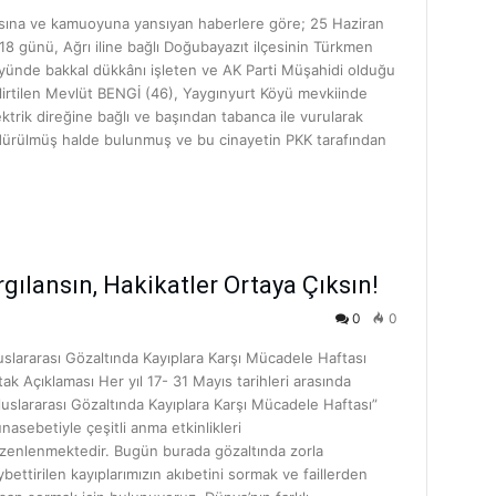
sına ve kamuoyuna yansıyan haberlere göre; 25 Haziran
18 günü, Ağrı iline bağlı Doğubayazıt ilçesinin Türkmen
yünde bakkal dükkânı işleten ve AK Parti Müşahidi olduğu
lirtilen Mevlüt BENGİ (46), Yaygınyurt Köyü mevkiinde
ektrik direğine bağlı ve başından tabanca ile vurularak
dürülmüş halde bulunmuş ve bu cinayetin PKK tarafından
rgılansın, Hakikatler Ortaya Çıksın!
0
0
uslararası Gözaltında Kayıplara Karşı Mücadele Haftası
tak Açıklaması Her yıl 17- 31 Mayıs tarihleri arasında
luslararası Gözaltında Kayıplara Karşı Mücadele Haftası”
nasebetiyle çeşitli anma etkinlikleri
zenlenmektedir. Bugün burada gözaltında zorla
ybettirilen kayıplarımızın akıbetini sormak ve faillerden