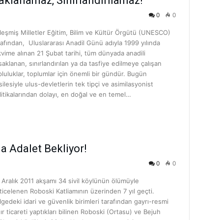
aklanamaz, Sınırlandırılamaz!
0
0
rleşmiş Milletler Eğitim, Bilim ve Kültür Örgütü (UNESCO)
rafından, Uluslararası Anadil Günü adıyla 1999 yılında
kvime alınan 21 Şubat tarihi, tüm dünyada anadili
saklanan, sınırlandırılan ya da tasfiye edilmeye çalışan
pluluklar, toplumlar için önemli bir gündür. Bugün
silesiyle ulus-devletlerin tek tipçi ve asimilasyonist
litikalarından dolayı, en doğal ve en temel…
a Adalet Bekliyor!
0
0
 Aralık 2011 akşamı 34 sivil köylünün ölümüyle
ticelenen Roboski Katliamının üzerinden 7 yıl geçti.
lgedeki idari ve güvenlik birimleri tarafından gayrı-resmi
nır ticareti yaptıkları bilinen Roboski (Ortasu) ve Bejuh