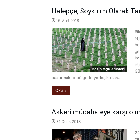
Halepçe, Soykırım Olarak Ta
16 Mart 2018
Bi
re
he
ge
Ir
re
Basın Açıklamaları
Gü
bastırmak, o bölgede yerleşik olan…
Oku »
Askeri müdahaleye karşı olm
31 Ocak 2018
24
ol