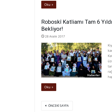
Oku »
Roboskî Katliamı Tam 6 Yıldı
Bekliyor!
28 Aralık 2017
Kı
ka
Ka
üz
ta
ra
Haberler
ha
Oku »
ÖNCEKI SAYFA